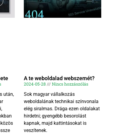
dete
A te weboldalad webszemét?
s
2024-05-28
Nincs hozzászólás
s után,
Sok magyar vállalkozás
ar
weboldalának technikai színvonala
i,
elég siralmas. Drága ezen oldalakat
okban
hirdetni; gyengébb besorolást
 közös
kapnak, majd kattintásokat is
össze
veszítenek.