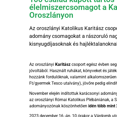
élelmiszercsomagot a Kar
Oroszlányon
Az oroszlányi Katolikus Karitász csopo
adomány csomagokat a rászoruló nag
kisnyugdíjasoknak és hajléktalanokna
Az oroszlányi
Karitász
csoport egész évben segí
jóvoltából. Használt ruhákat, könyveket és játé
hozzánk fordulóknak, valamint alkalomszerűen 
Ft/gyermek Tesco utalvány), jövőre pedig elindí
November elején indítottuk karácsonyi adomány
az oroszlányi Római Katolikus Plébániának, a 
adományozónak köszönhetően
idén több mint
2023 december 16 -án, 10 órakor a Várdomb ut