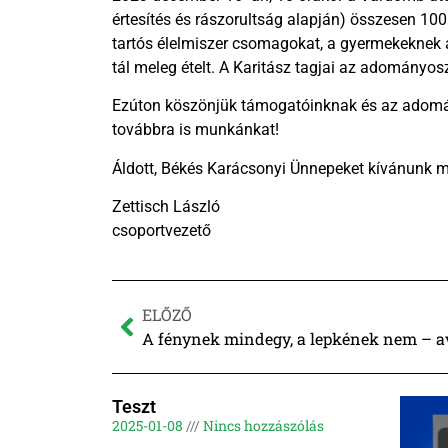
értesítés és rászorultság alapján) összesen 10
tartós élelmiszer csomagokat, a gyermekeknek 
tál meleg ételt. A Karitász tagjai az adományo
Ezúton köszönjük támogatóinknak és az adomány
továbbra is munkánkat!
Áldott, Békés Karácsonyi Ünnepeket kívánunk m
Zettisch László
csoportvezető
ELŐZŐ
A fénynek mindegy, a lepkének nem – a
Teszt
2025-01-08
Nincs hozzászólás