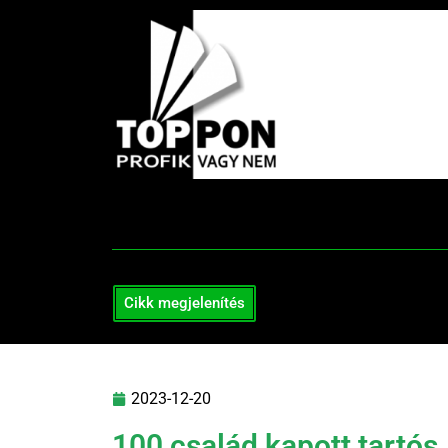
Cikk megjelenítés
2023-12-20
100 család kapott tartós