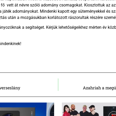
0 fő vett át névre szóló adomány csomagokat. Kiosztottuk az az
a játék adományokat. Mindenki kapott egy süteményekkel és sz
sztás után a mozgásukban korlátozott rászorultak részére szemé
ozóknak a segítséget. Kérjük lehetőségeikhez mérten év közbe
indenkinek!
verseslány
Azahriah a megúj