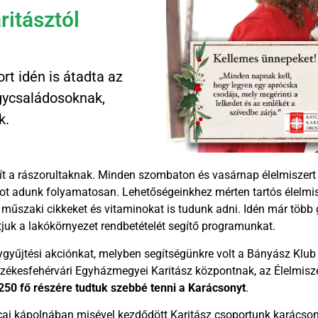
itásztól
rt idén is átadta az
ycsaládosoknak,
k.
t a rászorultaknak. Minden szombaton és vasárnap élelmiszert
kot adunk folyamatosan. Lehetőségeinkhez mérten tartós élelmisz
műszaki cikkeket és vitaminokat is tudunk adni. Idén már több 
tjuk a lakókörnyezet rendbetételét segítő programunkat.
gyűjtési akciónkat, melyben segítségünkre volt a Bányász Klub
Székesfehérvári Egyházmegyei Karitász központnak, az Élelmis
 250 fő részére tudtuk szebbé tenni a Karácsonyt
.
cai kápolnában misével kezdődött Karitász csoportunk karácso