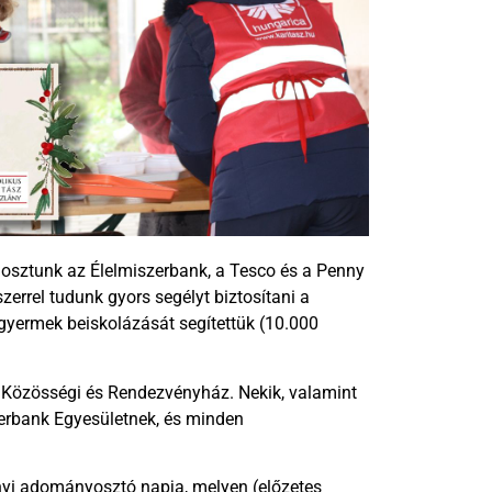
 osztunk az Élelmiszerbank, a Tesco és a Penny
errel tudunk gyors segélyt biztosítani a
gyermek beiskolázását segítettük (10.000
 Közösségi és Rendezvényház. Nekik, valamint
zerbank Egyesületnek, és minden
nyi adományosztó napja, melyen (előzetes