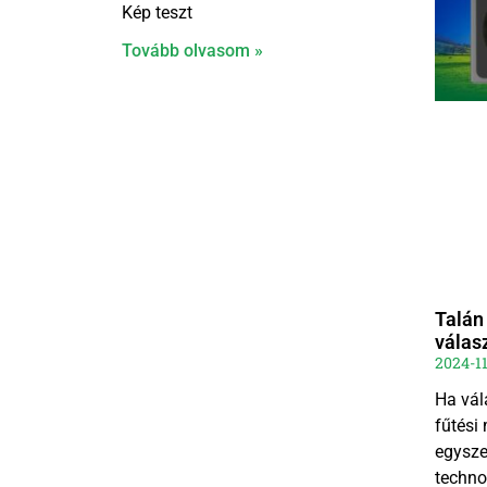
Kép teszt
Tovább olvasom »
Talán
válas
2024-1
Ha vál
fűtési
egyszer
techno