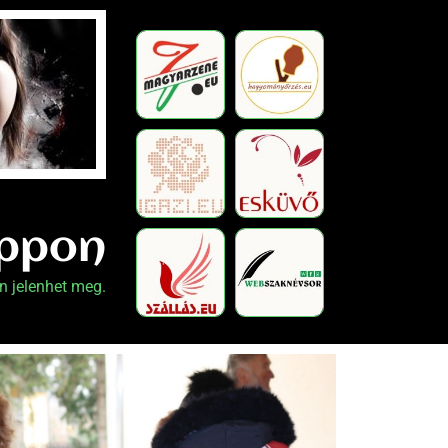
oppon
n jelenhet meg.