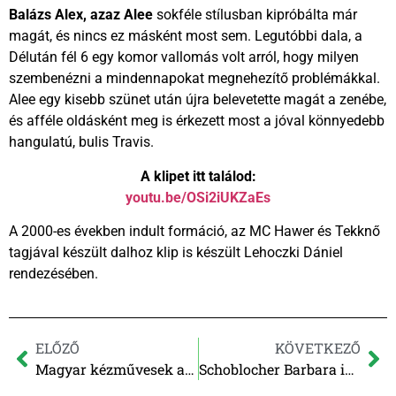
Balázs Alex, azaz Alee
sokféle stílusban kipróbálta már
magát, és nincs ez másként most sem. Legutóbbi dala, a
Délután fél 6 egy komor vallomás volt arról, hogy milyen
szembenézni a mindennapokat megnehezítő problémákkal.
Alee egy kisebb szünet után újra belevetette magát a zenébe,
és afféle oldásként meg is érkezett most a jóval könnyedebb
hangulatú, bulis Travis.
A klipet itt találod:
youtu.be/OSi2iUKZaEs
A 2000-es években indult formáció, az MC Hawer és Tekknő
tagjával készült dalhoz klip is készült Lehoczki Dániel
rendezésében.
ELŐZŐ
KÖVETKEZŐ
Magyar kézművesek az Interneten
Schoblocher Barbara is zsűrizi a Fülesbagoly Tehetségkutató zenekarait