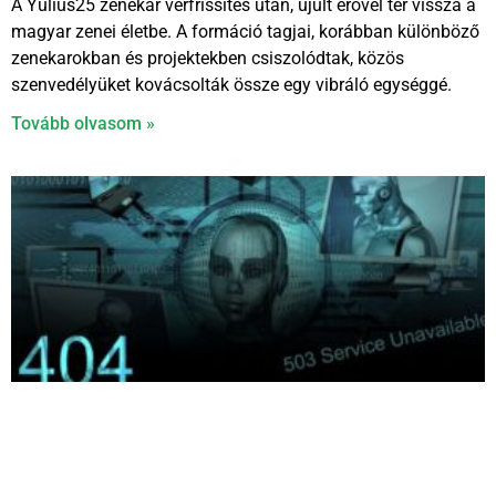
A Yulius25 zenekar vérfrissítés után, újult erővel tér vissza a
magyar zenei életbe. A formáció tagjai, korábban különböző
zenekarokban és projektekben csiszolódtak, közös
szenvedélyüket kovácsolták össze egy vibráló egységgé.
Tovább olvasom »